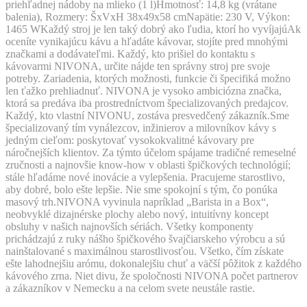
priehľadnej nádoby na mlieko (1 l)Hmotnosť: 14,8 kg (vrátane
balenia), Rozmery: ŠxVxH 38x49x58 cmNapätie: 230 V, Výkon:
1465 WKaždý stroj je len taký dobrý ako ľudia, ktorí ho vyvíjajúAk
oceníte vynikajúcu kávu a hľadáte kávovar, stojíte pred mnohými
značkami a dodávateľmi. Každý, kto prišiel do kontaktu s
kávovarmi NIVONA, určite nájde ten správny stroj pre svoje
potreby. Zariadenia, ktorých možnosti, funkcie či špecifiká možno
len ťažko prehliadnuť. NIVONA je vysoko ambiciózna značka,
ktorá sa predáva iba prostredníctvom špecializovaných predajcov.
Každý, kto vlastní NIVONU, zostáva presvedčený zákazník.Sme
špecializovaný tím vynálezcov, inžinierov a milovníkov kávy s
jedným cieľom: poskytovať vysokokvalitné kávovary pre
náročnejších klientov. Za týmto účelom spájame tradičné remeselné
zručnosti a najnovšie know-how v oblasti špičkových technológií;
stále hľadáme nové inovácie a vylepšenia. Pracujeme starostlivo,
aby dobré, bolo ešte lepšie. Nie sme spokojní s tým, čo ponúka
masový trh.NIVONA vyvinula napríklad „Barista in a Box“,
neobvyklé dizajnérske plochy alebo nový, intuitívny koncept
obsluhy v našich najnovších sériách. Všetky komponenty
prichádzajú z ruky nášho špičkového švajčiarskeho výrobcu a sú
nainštalované s maximálnou starostlivosťou. Všetko, čím získate
ešte lahodnejšiu arómu, dokonalejšiu chuť a väčší pôžitok z každého
kávového zrna. Niet divu, že spoločnosti NIVONA počet partnerov
a zákazníkov v Nemecku a na celom svete neustále rastie.