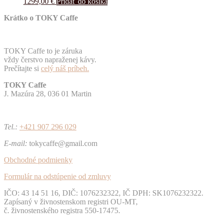
1299,00
€
Pridať do košíka
Krátko o TOKY Caffe
TOKY Caffe to je záruka
vždy čerstvo napraženej kávy.
Prečítajte si
celý náš príbeh.
TOKY Caffe
J. Mazúra 28, 036 01 Martin
Tel.:
+421 907 296 029
E-mail:
tokycaffe@gmail.com
Obchodné podmienky
Formulár na odstúpenie od zmluvy
IČO: 43 14 51 16, DIČ: 1076232322, IČ DPH: SK1076232322.
Zapísaný v živnostenskom registri OU-MT,
č. živnostenského registra 550-17475.