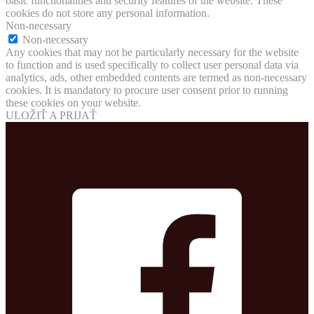
basic functionalities and security features of the website. These
cookies do not store any personal information.
Non-necessary
Non-necessary
Any cookies that may not be particularly necessary for the website
to function and is used specifically to collect user personal data via
analytics, ads, other embedded contents are termed as non-necessary
cookies. It is mandatory to procure user consent prior to running
these cookies on your website.
ULOŽIŤ A PRIJAŤ