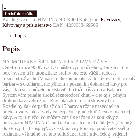
množstvo
Pressovar
Pridať do košíka
NIVONA
Katalógové číslo:
NIVONA NICR960
Kategórie:
Kávovary
,
NICR
Kávovary a príslušenstvo
EAN:
4260083469606
960
Popis
Popis
NAJMODERNEJŠIE UMENIE PRÍPRAVY KÁVY
CafeRomatica 960Nová tvár nášho výnimočného ,,Barista in the
box“ systémuTri aromatické profily pre ešte väčšiu radosť,
rozmanitosť a chuťV našich plne automatických kávovaroch je malý
barista – s okuliarmi, motýlikom a poznaním dokonalej kávy pre
vás, takto si to môžete predstaviť. Pretože náš Aroma Balance
System vám prináša širokú rôznorodosť chutí – a to aj s jedným
druhom kávového zrna. Rovnako ako to robí skúsený barista.
Rozdielny tlak čerpadla až do 15 barov a rôzne nastaviteľná
prietoková rýchlosť vody zabezpečuje plnú chuť čerstvo uvarenej
kávy. A to je niečo, čo môžete zažiť s každou šálkou kávy z
pressovaru NIVONA.Charakteristika a technické údaje:5 „farebný
dotykový TFT displejNový exkluzívny koncept používateľského
rozhrania výhradne pre túto sériuSuper tichý mlynček z tvrdenej