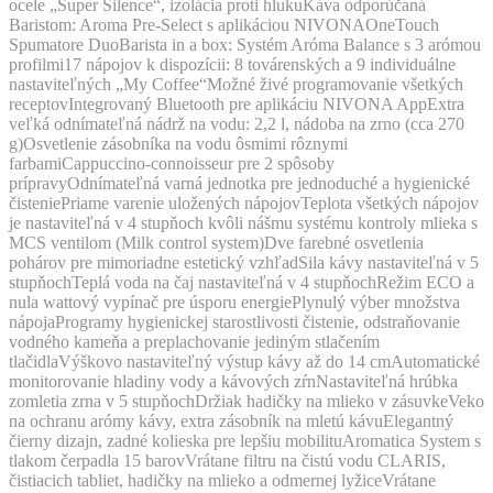
ocele „Super Silence“, izolácia proti hlukuKáva odporúčaná
Baristom: Aroma Pre-Select s aplikáciou NIVONAOneTouch
Spumatore DuoBarista in a box: Systém Aróma Balance s 3 arómou
profilmi17 nápojov k dispozícii: 8 továrenských a 9 individuálne
nastaviteľných „My Coffee“Možné živé programovanie všetkých
receptovIntegrovaný Bluetooth pre aplikáciu NIVONA AppExtra
veľká odnímateľná nádrž na vodu: 2,2 l, nádoba na zrno (cca 270
g)Osvetlenie zásobníka na vodu ôsmimi rôznymi
farbamiCappuccino-connoisseur pre 2 spôsoby
prípravyOdnímateľná varná jednotka pre jednoduché a hygienické
čisteniePriame varenie uložených nápojovTeplota všetkých nápojov
je nastaviteľná v 4 stupňoch kvôli nášmu systému kontroly mlieka s
MCS ventilom (Milk control system)Dve farebné osvetlenia
pohárov pre mimoriadne estetický vzhľadSila kávy nastaviteľná v 5
stupňochTeplá voda na čaj nastaviteľná v 4 stupňochRežim ECO a
nula wattový vypínač pre úsporu energiePlynulý výber množstva
nápojaProgramy hygienickej starostlivosti čistenie, odstraňovanie
vodného kameňa a preplachovanie jediným stlačením
tlačidlaVýškovo nastaviteľný výstup kávy až do 14 cmAutomatické
monitorovanie hladiny vody a kávových zŕnNastaviteľná hrúbka
zomletia zrna v 5 stupňochDržiak hadičky na mlieko v zásuvkeVeko
na ochranu arómy kávy, extra zásobník na mletú kávuElegantný
čierny dizajn, zadné kolieska pre lepšiu mobilituAromatica System s
tlakom čerpadla 15 barovVrátane filtru na čistú vodu CLARIS,
čistiacich tabliet, hadičky na mlieko a odmernej lyžiceVrátane