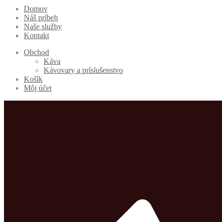
Domov
Náš príbeh
Naše služby
Kontakt
Obchod
Káva
Kávovary a príslušenstvo
Košík
Môj účet